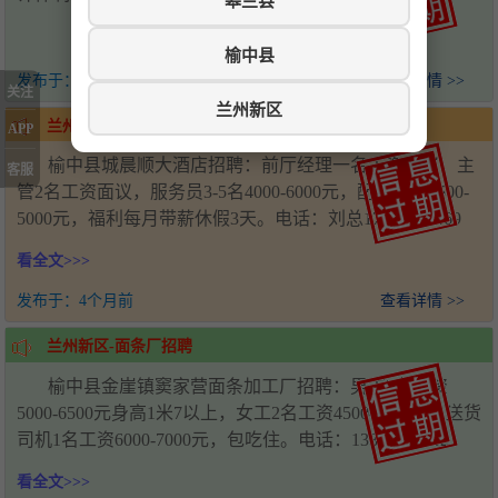
皋兰县
榆中县
发布于：
4个月前
查看详情 >>
关注
兰州新区
兰州新区-酒店招聘
APP
榆中县城晨顺大酒店招聘：前厅经理一名工资面议，主
客服
管2名工资面议，服务员3-5名4000-6000元，配菜两名4500-
5000元，福利每月带薪休假3天。电话：刘总17797569669
看全文>>>
发布于：
4个月前
查看详情 >>
兰州新区-面条厂招聘
榆中县金崖镇窦家营面条加工厂招聘：男工2名工资
5000-6500元身高1米7以上，女工2名工资4500-6000元，送货
司机1名工资6000-7000元，包吃住。电话：13830584662
看全文>>>