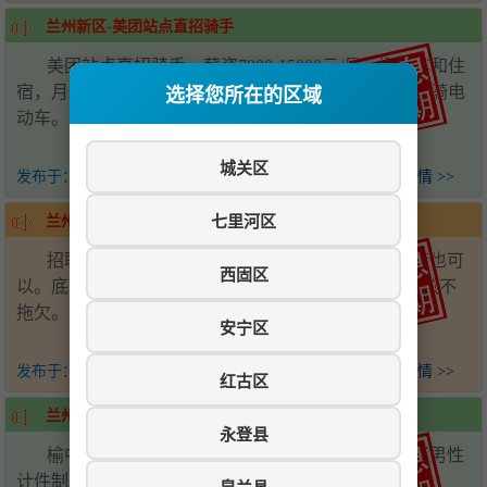
兰州新区-美团站点直招骑手
美团站点直招骑手，薪资7000-15000元/月，提供车和住
宿，月休4天，新人入职奖励2000元。要求18-50岁，会骑电
选择您所在的区域
动车。电话：17509441345
城关区
发布于：
4个月前
查看详情 >>
七里河区
兰州新区-婚礼摄影招聘
招聘婚礼执行摄影摄像，男生优先，摄影摄像学徒也可
西固区
以。底薪加提成3000-5000元，包住，工资准时按月发放不
拖欠。电话：18919910699
安宁区
发布于：
4个月前
查看详情 >>
红古区
兰州新区-挂车司机招聘
永登县
榆中县城招聘挂车司机两名，包食宿，场内工人限男性
计件制。电话：13609369124 18394511185