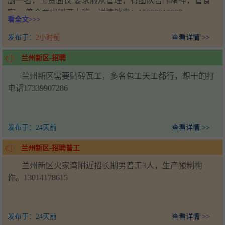
厨一名，工资面议 要求服从管理，有团队合作精神，管食
宿， 符合要求即可上班，详情致电：15809316007
看全文>>>
发布于：
2小时前
查看详情 >>
兰州新区-招聘
兰州新区需要贴砖瓦工，多名包工天工都行，想干的打
电话17339907286
发布于：
24天前
查看详情 >>
兰州新区-招聘普工
兰州新区火家湾附近招长期男普工3人，生产预制构
件。13014178615
发布于：
24天前
查看详情 >>