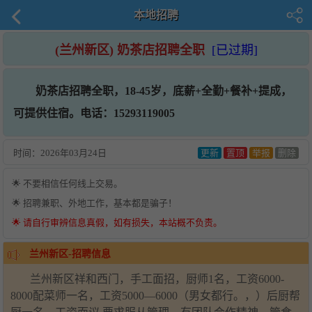
本地招聘
(兰州新区) 奶茶店招聘全职
[已过期]
奶茶店招聘全职，18-45岁，底薪+全勤+餐补+提成，
可提供住宿。电话：15293119005
时间：
2026年03月24日
更新
置顶
举报
删除
🌟 不要相信任何线上交易。
🌟 招聘兼职、外地工作，基本都是骗子！
🌟 请自行审辨信息真假，如有损失，本站概不负责。
兰州新区-招聘信息
兰州新区祥和西门，手工面招，厨师1名，工资6000-
8000配菜师一名，工资5000—6000（男女都行。，）后厨帮