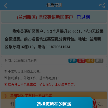
招生培训
(兰州新区) 鼎校英语新区落户
[已过期]
鼎校英语新区落户，1-3个月提升20-60分，学习无效果
全额退费。前20名咨询送英语提分资料包。地址：兰州新
区象牙塔16栋110。电话：18709311034
时间：
2026年03月24日
更新
置顶
举报
删除
🌟 不要相信任何线上交易。
🌟 招聘兼职、外地工作，基本都是骗子！
🌟 请自行审辨信息真假，如有损失，本站概不负责。
兰州新区-学车科一科四包过
选择您所在的区域
科一科四理论包过，莽子班软过，科二科三多次考不过