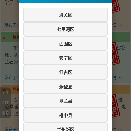
学员全程绿通。电话：19829857023
城关区
发布于：
4个月前
查看详情 >>
七里河区
兰州新区-寒假辅导班招生
西固区
寒假辅导班招生，查缺补漏预科新课，单科辅导小班授
课，初中1-3年级数理化英，高中1-3年级数理化英。地址：
安宁区
兰石家园。电话：18394000829
红古区
发布于：
4个月前
查看详情 >>
永登县
兰州新区-弘德跆拳道寒假班
关注
弘德跆拳道寒假班特价招生，1月8日前报名780元，送
皋兰县
APP
跆拳道道服，仅限15名。地址：雅苑西南角商业街三楼。电
客服
话：15569994905
榆中县
兰州新区
发布于：
4个月前
查看详情 >>